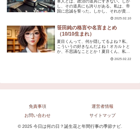
生きるだけだ。コントロールが出来る限
軍人とは、政治の道具にすぎない。しか
り、自由に飛び回るだけだ。フワフワし
し、その道具にも誇りがある。私は、帝
て、ハンモックみてえだ。最後の生徒
国に忠誠を誓った。しかし、それが貴族
が、お前で良かったぜムッタ。思ってた
どものために戦うことを意味するとは思
2025.02.10
以上に、格別だなオイ！最後の教え子の
わなかった。正しき者が滅びるのなら
「ロケットロード」ってのは！
ば、それは歴史の流れなのかもしれん。
笹田純の格言や名言まとめ
軍人が為すべきことは、命じられた戦を
（10/10生まれ）
遂行すること。しかし、それが本当に正
しいかを考えるのは、人間としての義務
夏目くんって、何か隠してるよね？私、
だ。もしも我々が正義の軍であったなら
こういうの好きなんだよね！オカルトと
ば、こんなにも戦うことに疑念を持たな
か、不思議なこととか！夏目くん、私に
かっただろう。歴史は勝者によって作ら
も見せてよ！何か困ったことがあった
2025.02.22
れる。ならば私は、敗者として何を残す
ら、私にも言ってね！どうして見えるの
べきなのか。戦争の勝敗は兵力だけでは
に、見えないふりをするの？ちょっとく
決まらない。指揮官の知恵と、兵の士気
らい怖くても、知らないより知りたい！
こそが鍵となるのだ。たとえ戦に勝とう
夏目くんって、やっぱり普通じゃないよ
とも、国が滅びれば何の意味もない。軍
ね。大丈夫、信じてるから！私も、夏目
人とは、無力なものだな。いかに優れた
くんの見ている世界を見てみたいな。夏
軍を指揮しようとも、無能な指導者のも
目くん、また今度話を聞かせてね！
とではどうにもならない。私は老兵にす
ぎない。しかし、最後まで自分の信じる
免責事項
戦をしよう。
運営者情報
お問い合わせ
サイトマップ
© 2025 今日は何の日？誕生花と年間行事の季節ナビ.