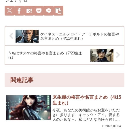
シェアする
ケイネス・エルメロイ・アーチボルトの格言や
名言まとめ（4/11生まれ）
うちはサスケの格言や名言まとめ（7/23生ま
れ）
関連記事
来生瞳の格言や名言まとめ（4/15
生まれ）
今夜、あなたの美術館からお宝をいただ
きに参ります…キャッツ・アイ。愛する
人のためなら、私はどんな危険も冒して
みせる。警察相手にだって、負けるつも
2025.03.04
りはないわ。大事なものは、盗まれる前