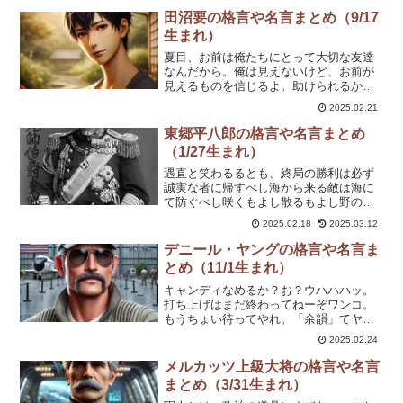
にしっかり守ることね。妹たちと一緒な
田沼要の格言や名言まとめ（9/17
ら、私はどこまでも行ける。何を言われ
生まれ）
ても、私は父の作品を取り戻す。怪盗だ
って、恋くらいするわよ。これくらいで
夏目、お前は俺たちにとって大切な友達
捕まるほど、私たちは甘くないわ。この
なんだから。俺は見えないけど、お前が
スリルがあるから、私はキャッツアイを
見えるものを信じるよ。助けられるかど
やめられないのかも。」俊夫…あなたに
うか分からないけど、俺にできることが
2025.02.21
捕まるのなら、それも悪くないかもね。
あれば言ってくれ。一人で抱え込むな
よ。俺たちはお前の友達だろ？夏目、俺
東郷平八郎の格言や名言まとめ
はお前の力を否定しない。だけど、無理
（1/27生まれ）
だけはするなよ。お前が何を選んでも、
俺はお前の味方だから。俺は見えないけ
遇直と笑わるるとも、終局の勝利は必ず
ど、感じることはできるんだ。一緒にい
誠実な者に帰すべし海から来る敵は海に
るだけで、お前の気持ちが楽になるな
て防ぐべし咲くもよし散るもよし野の山
ら、それでいい。お前は、人にも妖にも
桜、花のこころは知る人ぞ知る気力に欠
2025.02.18
2025.03.12
優しいな。俺は夏目のこと、すごいと思
くるなかりしか天は正義に与し、神は至
うよ。
誠に感ず やってみせて、言って聞かせ
デニール・ヤングの格言や名言ま
て、やらせてみて、ほめてやらねば、人
とめ（11/1生まれ）
は動かじ。 話し合い、耳を傾け、承認
し、任せてやらねば、人は育たず
キャンディなめるか？お？ウハハハッ。
打ち上げはまだ終わってねーぞワンコ。
もうちょい待ってやれ。「余韻」てヤツ
だ。あの「ロケットロード」が流れるま
2025.02.24
での余韻――それを含めて「打ち上げ」
って言うんだ。『空』は誰のもんでもな
メルカッツ上級大将の格言や名言
い。『人生』は自分のもんだ。人生はコ
まとめ（3/31生まれ）
ントロールが効く。ワシらは死ぬまで、