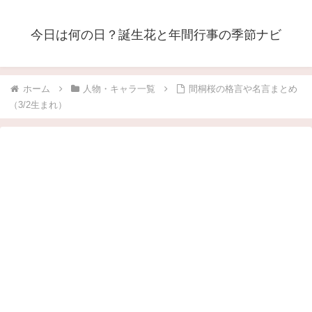
今日は何の日？誕生花と年間行事の季節ナビ
ホーム
人物・キャラ一覧
間桐桜の格言や名言まとめ
（3/2生まれ）