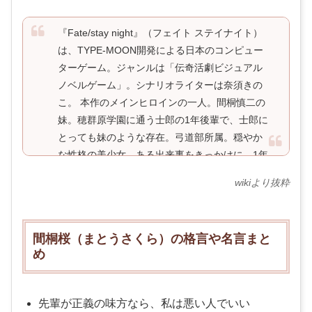
『Fate/stay night』（フェイト ステイナイト）
は、TYPE-MOON開発による日本のコンピュー
ターゲーム。ジャンルは「伝奇活劇ビジュアル
ノベルゲーム」。シナリオライターは奈須きの
こ。 本作のメインヒロインの一人。間桐慎二の
妹。穂群原学園に通う士郎の1年後輩で、士郎に
とっても妹のような存在。弓道部所属。穏やか
な性格の美少女。ある出来事をきっかけに、1年
ほど前から毎日士郎の家に朝食と夕食を作りに
wikiより抜粋
来ている。実は人間らしい感情を持てるように
なったのは最近のことで、士郎や大河の影響で
随分と明るくなり、笑顔を見せるようになっ
間桐桜（まとうさくら）の格言や名言まと
た。今や洋食に関しては料理の師である士郎よ
め
りも上。士郎は気付いていないが、彼のことを
恋い慕っている。内罰的で自己評価が極度に低
い。日常をこの上なく尊く思っており、そのた
先輩が正義の味方なら、私は悪い人でいい
めに彼女なりに懸命に耐え切ろうとする。