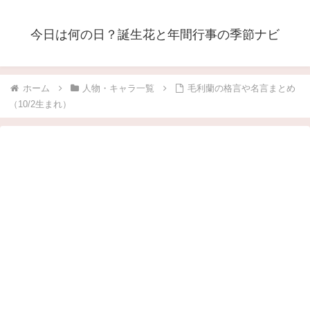
今日は何の日？誕生花と年間行事の季節ナビ
ホーム
人物・キャラ一覧
毛利蘭の格言や名言まとめ
（10/2生まれ）