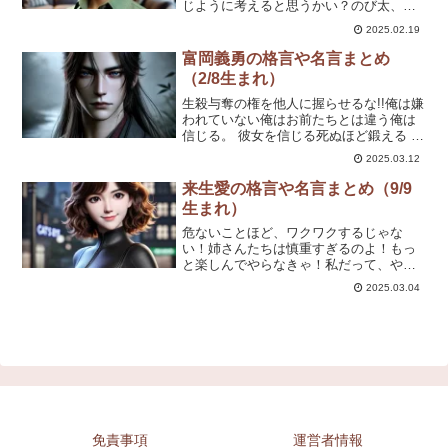
けない時があります。自らの行いを悔い
じように考えると思うかい？のび太、君
ている者を踏みつけにはしない。
には一生縁のない話だけどさぁ…ママ
2025.02.19
～！ジャイアンが言うことは絶対なん
だ！ああ、ぼくって罪な男…ジャイア
富岡義勇の格言や名言まとめ
ン、のび太をいじめる時は、僕を先にや
（2/8生まれ）
っつけてからにしてくれ！のび太のくせ
に生意気だぞ！やっぱり、お金持ちの家
生殺与奪の権を他人に握らせるな!!俺は嫌
に生まれないとねぇ～。だって、ジャイ
われていない俺はお前たちとは違う俺は
アンに逆らうと殴られるもん…。
信じる。 彼女を信じる死ぬほど鍛える そ
れ以外に…道はない俺が来るまで よく堪
2025.03.12
えた
来生愛の格言や名言まとめ（9/9
生まれ）
危ないことほど、ワクワクするじゃな
い！姉さんたちは慎重すぎるのよ！もっ
と楽しんでやらなきゃ！私だって、やる
ときはやるんだから！俊夫さんに正体が
2025.03.04
バレても、私ならうまく誤魔化せるわ！
うう～、お腹すいた！ねぇ、作戦の前に
軽く何か食べない？怪盗もオシャレしな
きゃ、つまらないでしょ？姉さんたちが
いるから、私はいつも自由にいられる
の！大丈夫大丈夫！私、運だけはいいか
ら！私、いつか世界中のイケメンを手玉
に取るんだ♪キャッツ・アイの末っ子をナ
メないでよね！
免責事項
運営者情報