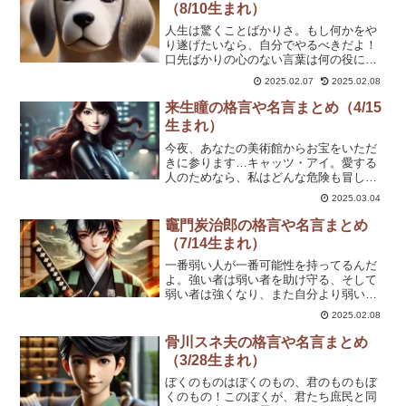
（8/10生まれ）
人生は驚くことばかりさ。もし何かをや
り遂げたいなら、自分でやるべきだよ！
口先ばかりの心のない言葉は何の役にも
立たないよ。一度上手くいったら、もう
2025.02.07
2025.02.08
一度やらないって手はないだろう？
来生瞳の格言や名言まとめ（4/15
生まれ）
今夜、あなたの美術館からお宝をいただ
きに参ります…キャッツ・アイ。愛する
人のためなら、私はどんな危険も冒して
みせる。警察相手にだって、負けるつも
2025.03.04
りはないわ。大事なものは、盗まれる前
にしっかり守ることね。妹たちと一緒な
竈門炭治郎の格言や名言まとめ
ら、私はどこまでも行ける。何を言われ
（7/14生まれ）
ても、私は父の作品を取り戻す。怪盗だ
って、恋くらいするわよ。これくらいで
一番弱い人が一番可能性を持ってるんだ
捕まるほど、私たちは甘くないわ。この
よ。強い者は弱い者を助け守る、そして
スリルがあるから、私はキャッツアイを
弱い者は強くなり、また自分より弱い者
やめられないのかも。」俊夫…あなたに
を助け守る、これが自然の摂理だ。人の
2025.02.08
捕まるのなら、それも悪くないかもね。
ためにすることは結局巡り巡って自分の
ためにもなっているものだし。頑張れ!!
骨川スネ夫の格言や名言まとめ
人は心が原動力だから心はどこまでも強
（3/28生まれ）
くなれる!!貴様アアア!! 逃げるなアア!! 責
任から逃げるなアア。選ばれた者でなく
ぼくのものはぼくのもの、君のものもぼ
とも力が足りずとも人にはどうしても退
くのもの！このぼくが、君たち庶民と同