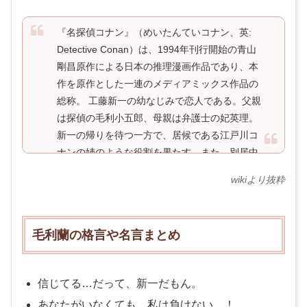
『名探偵コナン』（めいたんていコナン、英:
Detective Conan）は、1994年刊行開始の青山
剛昌原作による日本の推理漫画作品であり、本
作を原作とした一連のメディアミックス作品の
総称。 工藤新一の幼なじみで恋人である。父親
は探偵の毛利小五郎、母親は弁護士の妃英理。
新一の帰りを待つ一方で、居候である江戸川コ
ナンの姉のような役割を果たす。また、別居中
の母に代わって毛利家の家事全般を担ってお
wikiより抜粋
り、父の悪癖を制止する歯止め役でもある。空
手（韓国語版およびフランス語版ではテコンド
ー）を得意とする。新一同様に鈴木財閥の令嬢
毛利蘭の格言や名言まとめ
である鈴木園子も幼なじみで親友。
信じてる…だって、新一だもん。
あなたがいなくても、私は負けない…！