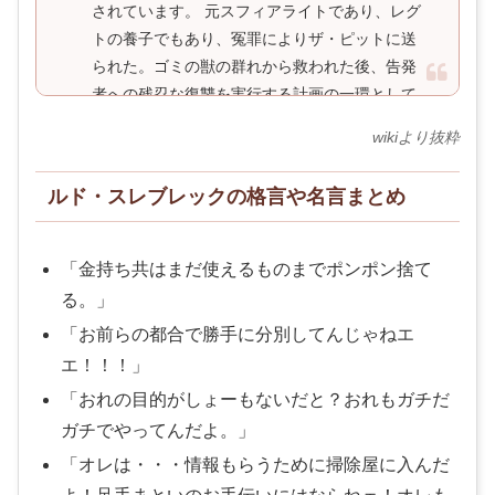
されています。 元スフィアライトであり、レグ
トの養子でもあり、冤罪によりザ・ピットに送
られた。ゴミの獣の群れから救われた後、告発
者への残忍な復讐を実行する計画の一環として
クリーナーズに加わる。彼の重要な道具は、レ
wikiより抜粋
グトが死ぬ前に彼に与えたウォッチマンシリー
ズの手袋である3Rである。
ルド・スレブレックの格言や名言まとめ
金持ち共はまだ使えるものまでポンポン捨て
る。
お前らの都合で勝手に分別してんじゃねエ
エ！！！
おれの目的がしょーもないだと？おれもガチだ
ガチでやってんだよ。
オレは・・・情報もらうために掃除屋に入んだ