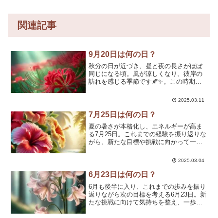
関連記事
9月20日は何の日？
秋分の日が近づき、昼と夜の長さがほぼ
同じになる頃。風が涼しくなり、彼岸の
訪れを感じる季節です🍂✨。この時期、
野山や田んぼのあぜ道には、燃えるよう
な赤い花を咲かせる「彼岸花（ヒガンバ
2025.03.11
ナ）」が目を引きます。その独特の美し
さと、どこか儚げな雰囲気...
7月25日は何の日？
夏の暑さが本格化し、エネルギーが高ま
る7月25日。これまでの経験を振り返りな
がら、新たな目標や挑戦に向かって一歩
踏み出すのに最適なタイミングです🌞✨
このページでは、7月25日にちなんだ記念
2025.03.04
日や歴史的な出来事、誕生花、そして心
に響く名言をご紹...
6月23日は何の日？
6月も後半に入り、これまでの歩みを振り
返りながら次の目標を考える6月23日。新
たな挑戦に向けて気持ちを整え、一歩踏
み出すのに最適なタイミングです🌿✨こ
のページでは、6月23日にちなんだ記念日