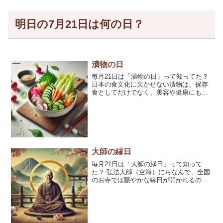
明日の7月21日は何の日？
漬物の日
毎月21日は「漬物の日」って知ってた？
日本の食文化に欠かせない漬物は、保存
食としてだけでなく、美容や健康にも良
い優秀な食品なの💖 目次 「漬物の日」の
由来と歴史漬物の種類と特徴簡単！漬物
の作り方＆保存方法🥢✨漬物を使っ […]
大師の縁日
毎月21日は「大師の縁日」って知って
た？ 弘法大師（空海）にちなんで、全国
のお寺では賑やかな縁日が開かれるのよ
💖名物の巻き寿司や名産品が並ぶ参道は
風情たっぷり。 目次 大師の縁日とは？歴
史とご利益を知って開運祈願！弘法大
[…]