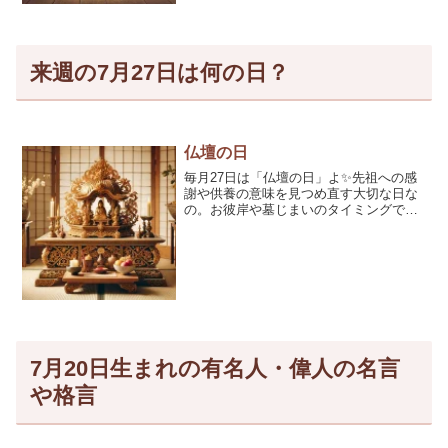
来週の7月27日は何の日？
仏壇の日
毎月27日は「仏壇の日」よ✨先祖への感
謝や供養の意味を見つめ直す大切な日な
の。お彼岸や墓じまいのタイミングで、
仏壇のお手入れやお参りの習慣を見直す
きっかけにぴったりよ💖 最近では、MINI
仏壇も人気で、現代のライフスタイ […]
7月20日生まれの有名人・偉人の名言
や格言