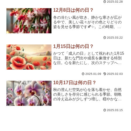
2025.02.28
や歴史的な出来事、誕生花、そして心に
響く名言をご紹...
12月8日は何の日？
冬の冷たい風が吹き、静かな寒さが広が
る中で、美しい花々がその色とりどりの
姿を見せる季節です🍂✨。この時期、シ
ャコバサボテンがその鮮やかな花を咲か
せます。短い期間でその美しさを見せる
2025.03.22
その姿は、まさに一瞬の輝きとして心に
残ります。このページでは...
1月15日は何の日？
かつて「成人の日」として祝われた1月15
日は、新たな門出や成長を象徴する特別
な日。心を新たにし、次のステップへ進
むきっかけに最適なタイミングです✨こ
のページでは、1月15日にちなんだ記念日
2025.01.09
2025.02.03
や歴史的な出来事、誕生花、そして心に
響く名言をご紹介...
10月17日は何の日？
秋の澄んだ空気が心を落ち着かせ、自然
の美しさを存分に感じられる季節。朝晩
の冷え込みが少しずつ増し、穏やかな時
間が流れる頃です🍂✨。この時期、優雅
な姿と気品あふれる美しさを持つ「胡蝶
2025.03.15
蘭（コチョウラン）」が、特別な場面や
大切な人への贈り物として...