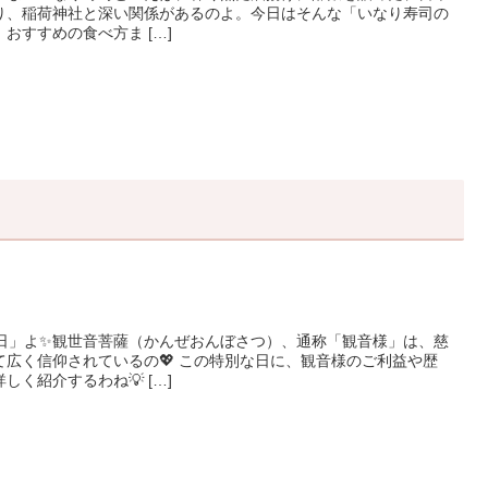
通り、稲荷神社と深い関係があるのよ。今日はそんな「いなり寿司の
おすすめの食べ方ま […]
縁日」よ✨観世音菩薩（かんぜおんぼさつ）、通称「観音様」は、慈
広く信仰されているの💖 この特別な日に、観音様のご利益や歴
く紹介するわね💡 […]