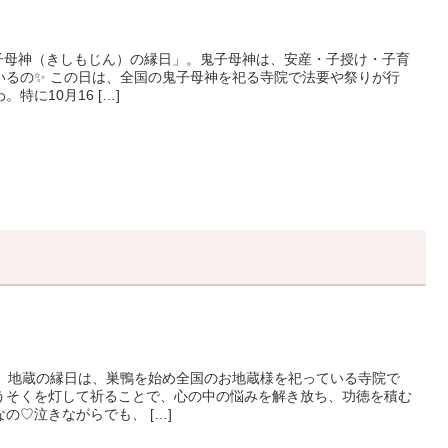
鬼子母神（きしもじん）の縁日」。鬼子母神は、安産・子授け・子育
いるの✨ この日は、全国の鬼子母神を祀る寺院で法要や祭りが行
特に10月16 […]
す。地蔵の縁日は、巣鴨を始め全国のお地蔵様を祀っている寺院で
うそくを灯して祈ることで、心の中の悩みを解き放ち、功徳を積む
の♡泣きながらでも、 […]