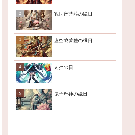
観世音菩薩の縁日
虚空蔵菩薩の縁日
ミクの日
鬼子母神の縁日