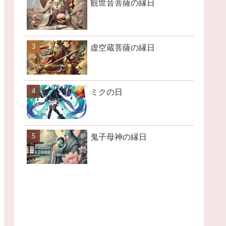
観世音菩薩の縁日
虚空蔵菩薩の縁日
ミクの日
鬼子母神の縁日