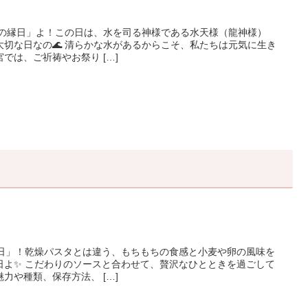
天の縁日」よ！この日は、水を司る神様である水天様（龍神様）
切な日なの🌊 清らかな水があるからこそ、私たちは元気に生き
では、ご祈祷やお祭り […]
の日」！乾燥パスタとは違う、もちもちの食感と小麦や卵の風味を
日よ✨ こだわりのソースと合わせて、贅沢なひとときを過ごして
力や種類、保存方法、 […]