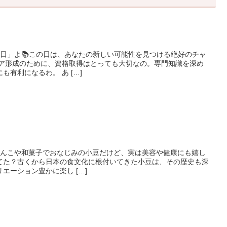
の日」よ📚この日は、あなたの新しい可能性を見つける絶好のチャ
リア形成のために、資格取得はとっても大切なの。専門知識を深め
有利になるわ。 あ […]
あんこや和菓子でおなじみの小豆だけど、実は美容や健康にも嬉し
てた？古くから日本の食文化に根付いてきた小豆は、その歴史も深
エーション豊かに楽し […]