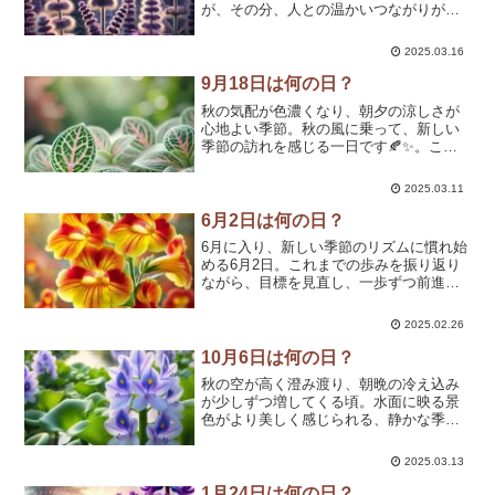
が、その分、人との温かいつながりがよ
り大切に思える時期です🍂✨。この時
期、鮮やかな紫色の花穂をふんわりと揺
2025.03.16
らす「アメジストセージ」が見頃を迎え
ます。その優雅な姿と心を温め...
9月18日は何の日？
秋の気配が色濃くなり、朝夕の涼しさが
心地よい季節。秋の風に乗って、新しい
季節の訪れを感じる一日です🍂✨。この
時期、庭や公園では、美しいグラデーシ
ョンを見せるハツユキカズラ（初雪葛）
2025.03.11
が彩りを添えています。葉が白やピン
ク、緑へと変化する姿が、自...
6月2日は何の日？
6月に入り、新しい季節のリズムに慣れ始
める6月2日。これまでの歩みを振り返り
ながら、目標を見直し、一歩ずつ前進す
るのに最適なタイミングです🌿✨このペ
ージでは、6月2日にちなんだ記念日や歴
2025.02.26
史的な出来事、誕生花、そして心に響く
名言をご紹介！「今...
10月6日は何の日？
秋の空が高く澄み渡り、朝晩の冷え込み
が少しずつ増してくる頃。水面に映る景
色がより美しく感じられる、静かな季節
の訪れです🍂✨。この時期、優雅に水面
を彩る「ホテイアオイ」が見頃を迎えま
2025.03.13
す。淡い紫色の花がそっと揺れるその姿
は、どこか幻想的で儚げな...
1月24日は何の日？