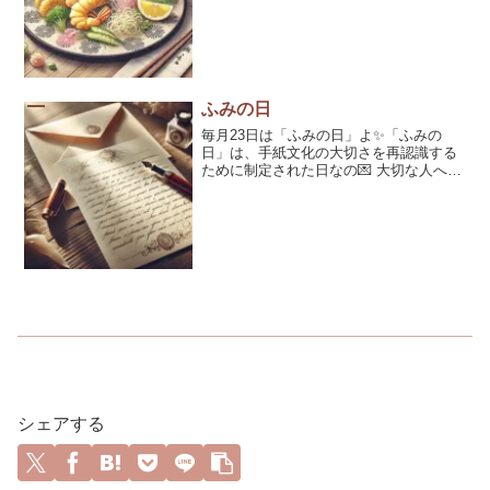
いると考えられているわ。 衣がサクッと
香ばしい揚げ物を堪能するきっかけにな
[…]
ふみの日
毎月23日は「ふみの日」よ✨「ふみの
日」は、手紙文化の大切さを再認識する
ために制定された日なの💌 大切な人への
気持ちを形にして伝える、そんな素敵な
機会を与えてくれる日よ。 SNSやメール
が主流になった今だからこそ、手紙の
[…]
シェアする