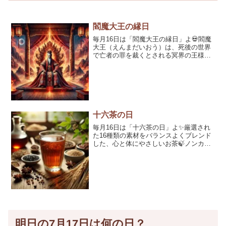
閻魔大王の縁日
毎月16日は「閻魔大王の縁日」よ💀閻魔
大王（えんまだいおう）は、死後の世界
で亡者の罪を裁くとされる冥界の王様💡
この日は、閻魔大王に祈りを捧げ、供養
をする特別な日なの。 今日はそんな「閻
魔大王の縁日」にちなんで、歴史や信仰
[…]
十六茶の日
毎月16日は「十六茶の日」よ✨厳選され
た16種類の素材をバランスよくブレンド
した、心と体にやさしいお茶🍃ノンカフ
ェインだから、どんなシーンでも安心し
て飲める十六茶を楽しむ日なの🍵 毎日忙
しく過ごしていると、つい自分の健康
[…]
明日の7月17日は何の日？