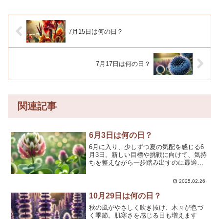
7月15日は何の日？
7月17日は何の日？
関連記事
6月3日は何の日？
6月に入り、少しずつ夏の気配を感じる6
月3日。新しい目標や挑戦に向けて、気持
ちを整えながら一歩踏み出すのに最適な
タイミングです🌿✨このページでは、6月
3日にちなんだ記念日や歴史的な出来事、
2025.02.26
誕生花、そして心に響く名言をご紹介！
「今日はどんな日...
10月29日は何の日？
秋の風がやさしく吹き抜け、木々が色づ
く季節。肌寒さを感じる日も増えます