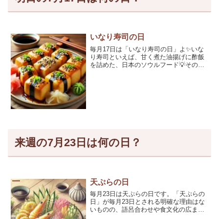
いなり寿司の日
毎月17日は「いなり寿司の日」よ✨いな
り寿司といえば、甘く煮た油揚げに酢飯
を詰めた、日本のソウルフード💡その名
の通り、稲荷神社と深い関係があるの
よ。今日はそんな「いなり寿司の日」に
ちなんで、歴史や由来、おすすめの食べ
方ま […]
来週の7月23日は何の日？
天ぷらの日
毎月23日は天ぷらの日です。「天ぷらの
日」が毎月23日とされる明確な理由はな
いものの、語呂合わせや食文化の広ま
り、マーケティング戦略などが影響して