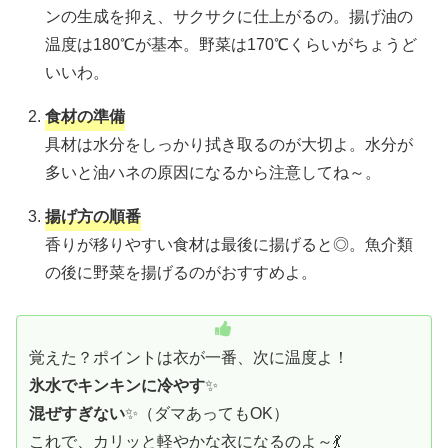
ンの生成を抑え、サクサクに仕上がるの。揚げ油の
温度は180℃が基本。野菜は170℃くらいがちょうど
いいわ。
食材の準備
具材は水分をしっかり拭き取るのが大切よ。水分が
多いと油ハネの原因になるから注意してね～。
揚げ方の順番
香りが移りやすい食材は最後に揚げると◎。魚介類
の後に野菜を揚げるのがおすすめよ。
覚えた？ポイントは衣が一番、次に温度よ！
氷水でキンキンに冷やす
✨
混ぜすぎない
✨（ダマあってもOK）
これで、カリッと軽やかな衣になるのよ～💃