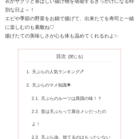
衣がサクッと香ばしい揚げ物を堪能するきっかけになる特
別な日よ～！
エビや季節の野菜をお鍋で揚げて、出来たてを寿司と一緒
に楽しむのも素敵ね♡
揚げたての美味しさが心も体も温めてくれるわよ✨
目次
天ぷらの人気ランキング🍤
天ぷらのマメ知識🌟
天ぷらのルーツは異国の味！？
昔は天ぷらって屋台メシだったの
よ！
天ぷら油、捨てるのはもったいない