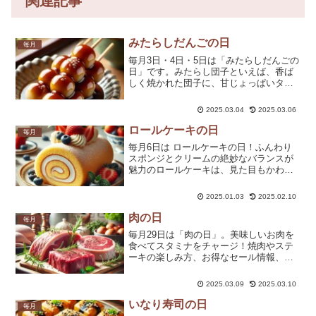
関連記事
みたらしだんごの日
毎月
毎月3日・4日・5日は「みたらしだんごの
日」です。みたらし団子といえば、香ば
しく焼かれた団子に、甘じょっぱいタレ
がたっぷり絡んだ、まさに日本のソウル
スイーツよね。そんなみたらし団子を楽
2025.03.04
2025.03.06
しむ日が「みたらしだんごの日」なの！
一体どんな由来があるのかしら？今日は
ロールケーキの日
毎月
みたらし団子の歴史や魅力、そしてお取
毎月6日は ロールケーキの日！ふんわり
り寄せ情報までたっぷりご紹介するわ
スポンジとクリームの絶妙なバランスが
よ。
魅力のロールケーキは、見た目もかわい
く、特別感たっぷりのスイーツよね✨。
今回は、ロールケーキの歴史や豆知識、
2025.01.03
2025.02.10
ダイエット中でも楽しめるヘルシーレシ
ピ、アレンジ方法、人気のお取り寄せロ
肉の日
毎月
ールケーキまで、ロールケーキの魅力を
毎月29日は「肉の日」。美味しいお肉を
たっぷりお届けするわよ💕。
食べてスタミナをチャージ！焼肉やステ
ーキの楽しみ方、お得なセール情報、肉
フェスの開催情報、健康効果やおすすめ
部位まで、お肉を楽しむための情報をた
2025.03.09
2025.03.10
っぷり紹介します！
いなり寿司の日
毎月