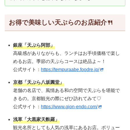
お得で美味しい天ぷらのお店紹介🍴
銀座「天ぷら阿部」
高級感がありながらも、ランチはお手頃価格で楽し
めるお店。季節の天ぷらコースは絶品よ～！
公式サイト：
https://tempuraabe.foodre.jp/
京都「天ぷら八坂圓堂」
老舗の名店で、風情ある和の空間で天ぷらを堪能で
きるの。京都観光の際にぜひ訪れてみて♡
公式サイト：
https://www.gion-endo.com/
浅草「大黒家天麩羅」
観光名所としても人気の浅草にあるお店。ボリュー