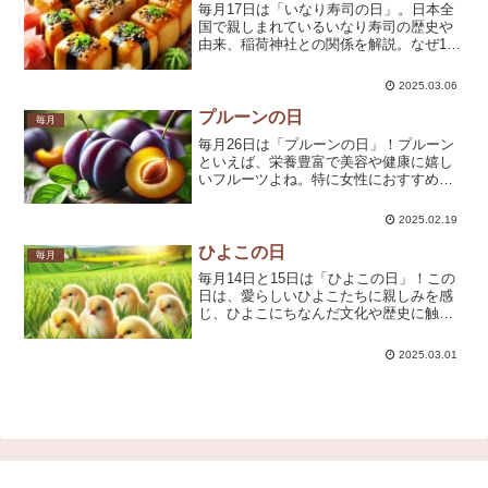
毎月17日は「いなり寿司の日」。日本全
国で親しまれているいなり寿司の歴史や
由来、稲荷神社との関係を解説。なぜ17
日なのか、いなり寿司の種類やアレンジ
レシピ、相性抜群の食べ合わせまで詳し
2025.03.06
く紹介します。
プルーンの日
毎月
毎月26日は「プルーンの日」！プルーン
といえば、栄養豊富で美容や健康に嬉し
いフルーツよね。特に女性におすすめの
鉄分や食物繊維がたっぷり含まれている
の。ヨーグルトやスムージーに加えても
2025.02.19
美味しいし、お菓子作りにもぴったり♪
今日はそんなプルーンの魅力や活用法を
ひよこの日
毎月
たっぷり紹介するわよ。
毎月14日と15日は「ひよこの日」！この
日は、愛らしいひよこたちに親しみを感
じ、ひよこにちなんだ文化や歴史に触れ
る素敵な記念日よひよこの日の由来や楽
しみ方、ひよこにまつわる豆知識をたっ
2025.03.01
ぷりご紹介するわね