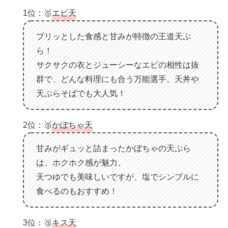
1位：🥇
エビ天
プリッとした食感と甘みが特徴の王道天ぷ
ら！
サクサクの衣とジューシーなエビの相性は抜
群で、どんな料理にも合う万能選手。天丼や
天ぷらそばでも大人気！
2位：🥈
かぼちゃ天
甘みがギュッと詰まったかぼちゃの天ぷら
は、ホクホク感が魅力。
天つゆでも美味しいですが、塩でシンプルに
食べるのもおすすめ！
3位：🥉
キス天