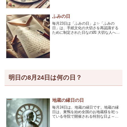
[…]
ふみの日
毎月23日は「ふみの日」よ✨「ふみの
日」は、手紙文化の大切さを再認識する
ために制定された日なの💌 大切な人への
気持ちを形にして伝える、そんな素敵な
機会を与えてくれる日よ。 SNSやメール
が主流になった今だからこそ、手紙の
[…]
明日の8月24日は何の日？
地蔵の縁日の日
毎月24日は、地蔵の縁日です。地蔵の縁
日は、巣鴨を始め全国のお地蔵様を祀っ
ている寺院で開催される特別な日よ～！
ろうそくを灯して祈ることで、心の中の
悩みを解き放ち、功徳を積むことができ