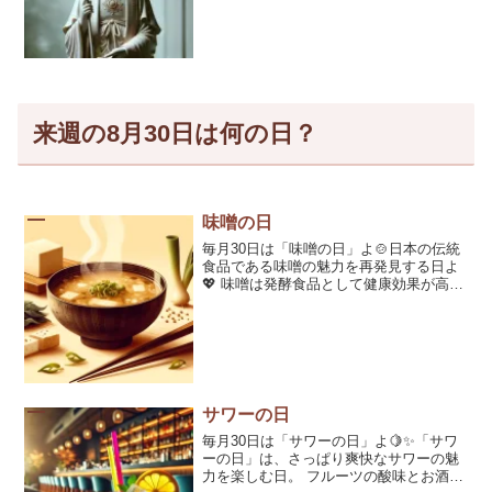
る素晴らしい機会なの♡泣きながらで
も、 […]
来週の8月30日は何の日？
味噌の日
毎月30日は「味噌の日」よ🍲日本の伝統
食品である味噌の魅力を再発見する日よ
💖 味噌は発酵食品として健康効果が高
く、日本の食文化に欠かせない存在なの
よね✨様々な郷土料理でも使われて、健
康効果もバッチリ！ ぜひ、味噌の奥深い
[…]
サワーの日
毎月30日は「サワーの日」よ🍋✨「サワ
ーの日」は、さっぱり爽快なサワーの魅
力を楽しむ日。 フルーツの酸味とお酒の