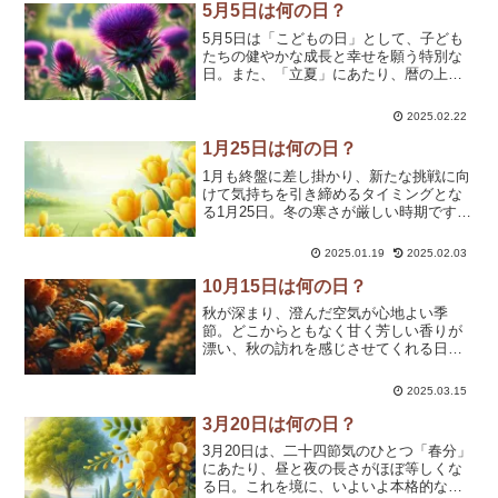
5月5日は何の日？
5月5日は「こどもの日」として、子ども
たちの健やかな成長と幸せを願う特別な
日。また、「立夏」にあたり、暦の上で
は夏の始まりを迎えるタイミングでもあ
ります🎏✨このページでは、5月5日にち
2025.02.22
なんだ記念日や歴史的な出来事、誕生
花、そして心に響く名言...
1月25日は何の日？
1月も終盤に差し掛かり、新たな挑戦に向
けて気持ちを引き締めるタイミングとな
る1月25日。冬の寒さが厳しい時期です
が、心を前向きにし、一歩ずつ前進して
いきましょう❄️✨このページでは、1月25
2025.01.19
2025.02.03
日にちなんだ記念日や歴史的な出来事、
誕生花、そして...
10月15日は何の日？
秋が深まり、澄んだ空気が心地よい季
節。どこからともなく甘く芳しい香りが
漂い、秋の訪れを感じさせてくれる日で
す🍂✨。この時期、街角や庭先で黄金色
の小さな花を咲かせる「金木犀（キンモ
2025.03.15
クセイ）」が見頃を迎えます。ひとたび
香りを感じると、懐かしい思...
3月20日は何の日？
3月20日は、二十四節気のひとつ「春分」
にあたり、昼と夜の長さがほぼ等しくな
る日。これを境に、いよいよ本格的な春