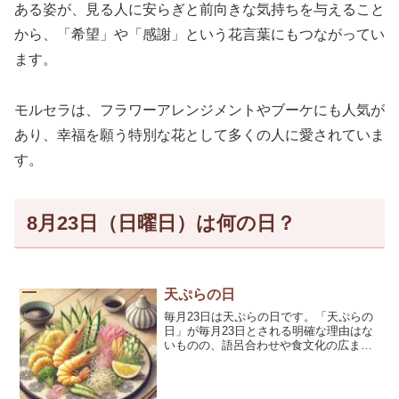
ある姿が、見る人に安らぎと前向きな気持ちを与えること
から、「希望」や「感謝」という花言葉にもつながってい
ます。
モルセラは、フラワーアレンジメントやブーケにも人気が
あり、幸福を願う特別な花として多くの人に愛されていま
す。
8月23日（日曜日）は何の日？
天ぷらの日
毎月23日は天ぷらの日です。「天ぷらの
日」が毎月23日とされる明確な理由はな
いものの、語呂合わせや食文化の広ま
り、マーケティング戦略などが影響して
いると考えられているわ。 衣がサクッと
香ばしい揚げ物を堪能するきっかけにな