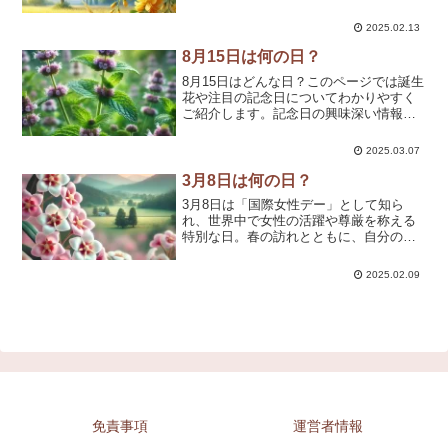
が訪れ、自然の変化を感じるタイミング
です🌸✨このページでは、3月20日にちな
2025.02.13
んだ記念日や歴史的な出来事、誕生花、
そして心に響く名...
8月15日は何の日？
8月15日はどんな日？このページでは誕生
花や注目の記念日についてわかりやすく
ご紹介します。記念日の興味深い情報や
関連リンクも充実！
2025.03.07
3月8日は何の日？
3月8日は「国際女性デー」として知ら
れ、世界中で女性の活躍や尊厳を称える
特別な日。春の訪れとともに、自分の可
能性を広げ、新たな挑戦に踏み出すのに
最適なタイミングです🌸✨このページで
2025.02.09
は、3月8日にちなんだ記念日や歴史的な
出来事、誕生花、そして...
免責事項
運営者情報