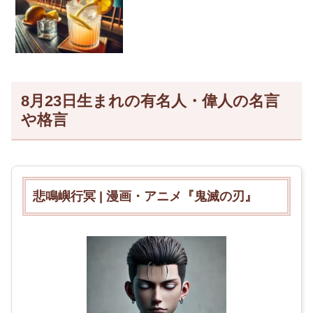
組み合わせが最高なサワーを、みんなで
味わいましょ💛 居酒屋で人気のランキン
グをチェックしたり、自宅でお手軽に
[…]
8月23日生まれの有名人・偉人の名言
や格言
悲鳴嶼行冥 | 漫画・アニメ『鬼滅の刃』