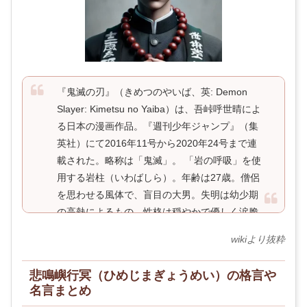
『鬼滅の刃』（きめつのやいば、英: Demon
Slayer: Kimetsu no Yaiba）は、吾峠呼世晴によ
る日本の漫画作品。『週刊少年ジャンプ』（集
英社）にて2016年11号から2020年24号まで連
載された。略称は「鬼滅」。 「岩の呼吸」を使
用する岩柱（いわばしら）。年齢は27歳。僧侶
を思わせる風体で、盲目の大男。失明は幼少期
の高熱によるもの。性格は穏やかで優しく涙脆
い。 柱の中では最年長のまとめ役で、耀哉の信
wikiより抜粋
頼も厚い。体格と腕力は柱一で、心技体に優
れ、総合的な戦闘力は突出して高い。複数の剣
悲鳴嶼行冥（ひめじまぎょうめい）の格言や
士たちから鬼殺隊最強と評価されるに留まら
名言まとめ
ず、上弦の壱・黒死牟をして絶賛せしめる